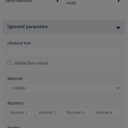
plechy dierované
vlnité)
Upresniť parametre
Hľadaný text
Hľadaný
text
Hľadať iba v názve
Materiál
Značka
ocele/materiál
Rozmery
Rozmer
Rozmer
Rozmer
Rozmer
1
2
3
4
Norma