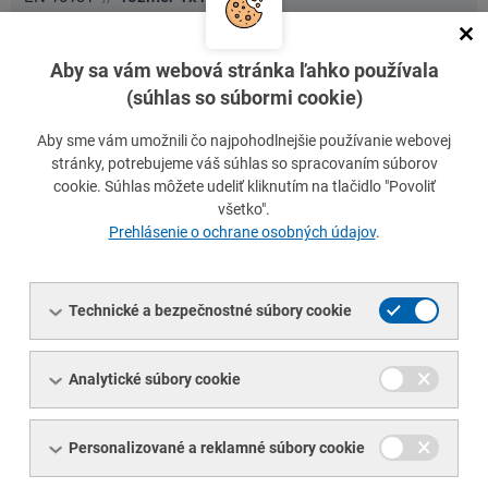
na
detai
Plech valcovaný za studena k tvarovaniu za studena,
prejs
Aby sa vám webová stránka ľahko používala
EN 10131
//
rozmer 1x1250x2500
na
(súhlas so súbormi cookie)
detai
Plech valcovaný za studena k tvarovaniu za studena,
prejs
Aby sme vám umožnili čo najpohodlnejšie používanie webovej
EN 10131
//
rozmer 1x1500x3000
stránky, potrebujeme váš súhlas so spracovaním súborov
na
cookie. Súhlas môžete udeliť kliknutím na tlačidlo "Povoliť
detai
Plech valcovaný za studena k tvarovaniu za studena,
všetko".
prejs
EN 10131
//
rozmer 1,25x1250x2500
Prehlásenie o ochrane osobných údajov
.
na
detai
Plech valcovaný za studena k tvarovaniu za studena,
prejs
EN 10131
//
rozmer 1,3x1250x2500
Technické a bezpečnostné súbory cookie
na
detai
Plech valcovaný za studena k tvarovaniu za studena,
prejs
Analytické súbory cookie
EN 10131
//
rozmer 1,5x1000x2000
na
detai
Plech valcovaný za studena k tvarovaniu za studena,
Personalizované a reklamné súbory cookie
prejs
EN 10131
//
rozmer 1,5x1250x2500
na