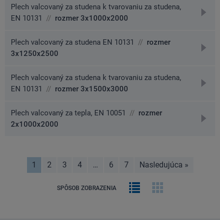
Plech valcovaný za studena k tvarovaniu za studena,
prejs
EN 10131
//
rozmer 3x1000x2000
na
detai
Plech valcovaný za studena EN 10131
//
rozmer
prejs
3x1250x2500
na
detai
Plech valcovaný za studena k tvarovaniu za studena,
prejs
EN 10131
//
rozmer 3x1500x3000
na
detai
Plech valcovaný za tepla, EN 10051
//
rozmer
prejs
2x1000x2000
na
detai
1
2
3
4
…
6
7
Nasledujúca
»
stránka
Riadkový
Obrázková
SPÔSOB ZOBRAZENIA
výpis
galéria