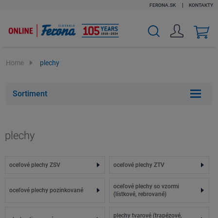
FERONA.SK
KONTAKTY
v
k
Home
plechy
Sortiment
plechy
oceľové plechy ZSV
oceľové plechy ZTV
oceľové plechy so vzormi
oceľové plechy pozinkované
(lístkové, rebrované)
plechy tvarové (trapézové,