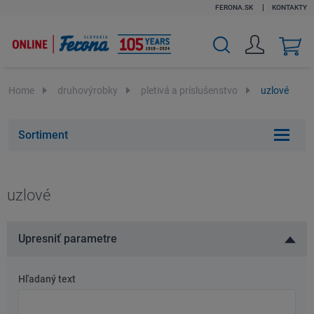
FERONA.SK
KONTAKTY
v
k
Home
druhovýrobky
pletivá a príslušenstvo
uzlové
Sortiment
uzlové
Upresniť parametre
Hľadaný text
Hľadaný
text