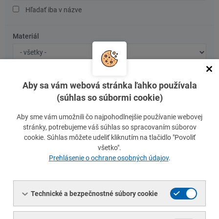
Hľadať iba v názve
Materiál
Značka
ocele/materiál
Rozmery
Aby sa vám webová stránka ľahko používala
Rozmer
Rozmer
Rozmer
Rozmer
(súhlas so súbormi cookie)
1
2
3
4
Aby sme vám umožnili čo najpohodlnejšie používanie webovej
Norma
stránky, potrebujeme váš súhlas so spracovaním súborov
Typ
Číslo
cookie. Súhlas môžete udeliť kliknutím na tlačidlo "Povoliť
normy
normy
všetko".
Hľadať normu presne
Prehlásenie o ochrane osobných údajov
.
Vymazať filter
Technické a bezpečnostné súbory cookie