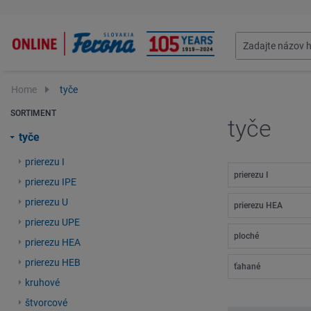
Home
tyče
SORTIMENT
tyče
tyče
prierezu I
prierezu I
prierezu IPE
prierezu U
prierezu HEA
prierezu UPE
ploché
prierezu HEA
prierezu HEB
ťahané
kruhové
štvorcové