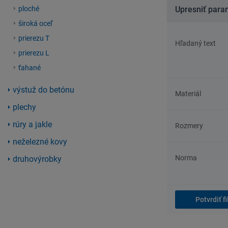
ploché
Upresniť para
široká oceľ
prierezu T
Hľadaný text
prierezu L
ťahané
výstuž do betónu
Materiál
plechy
rúry a jakle
Rozmery
neželezné kovy
Norma
druhovýrobky