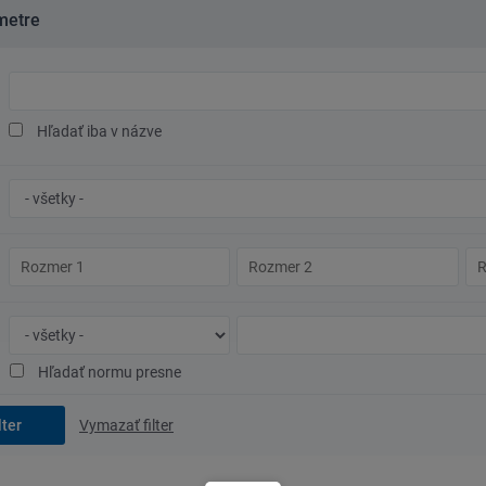
metre
Hľadaný
text
Hľadať iba v názve
Značka
ocele/materiál
Rozmer
Rozmer
Ro
1
2
3
Typ
Číslo
normy
normy
Hľadať normu presne
Vymazať filter