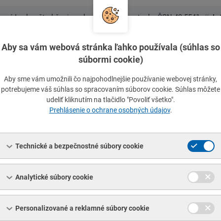
enný L z konštrukčnej ocele valcovanej za tepla, ČSN 42 5541
//
L 
enný L z konštrukčnej ocele valcovanej za tepla, DIN 1028
//
L 45x
Aby sa vám webová stránka ľahko používala (súhlas so
súbormi cookie)
enný L z konštrukčnej ocele valcovanej za tepla, DIN 1028
//
L 45x
Aby sme vám umožnili čo najpohodlnejšie používanie webovej stránky,
enný L z konštrukčnej ocele valcovanej za tepla, EN 10056
potrebujeme váš súhlas so spracovaním súborov cookie. Súhlas môžete
//
L 50
udeliť kliknutím na tlačidlo "Povoliť všetko".
Prehlásenie o ochrane osobných údajov
.
enný L z konštrukčnej ocele valcovanej za tepla, EN 10056
//
L 50
enný L z konštrukčnej ocele valcovanej za tepla, EN 10056
//
L 50
Technické a bezpečnostné súbory cookie
enný L z konštrukčnej ocele valcovanej za tepla, ČSN 42 5541
//
L 
Analytické súbory cookie
enný L z konštrukčnej ocele valcovanej za tepla, EN 10056
//
L 60
Personalizované a reklamné súbory cookie
enný L z konštrukčnej ocele valcovanej za tepla, ČSN 42 5541
//
L 