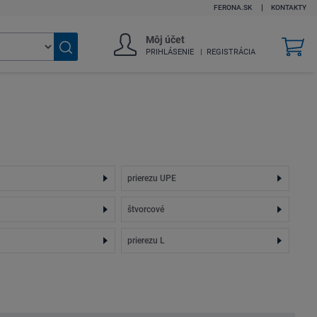
FERONA.SK
KONTAKTY
Môj účet
v
PRIHLÁSENIE
REGISTRÁCIA
k
Vyhľadať
tovar
prierezu UPE
štvorcové
prierezu L