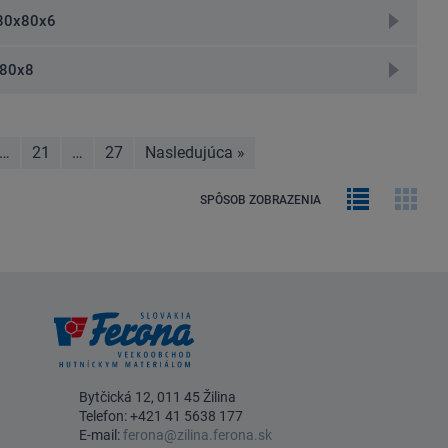
detail
prejsť
80x80x6
na
detail
prejsť
x80x8
na
detail
…
21
…
27
Nasledujúca
»
stránka
Riadkový
Obrá
SPÔSOB ZOBRAZENIA
výpis
galér
Bytčická 12, 011 45 Žilina
Telefon:
+421 41 5638 177
E-mail:
ferona@zilina.ferona.sk