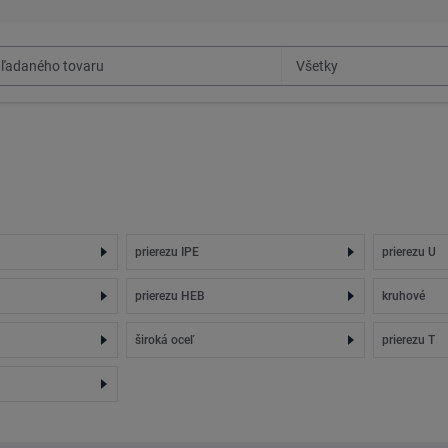
prierezu IPE
prierezu U
prierezu HEB
kruhové
široká oceľ
prierezu T