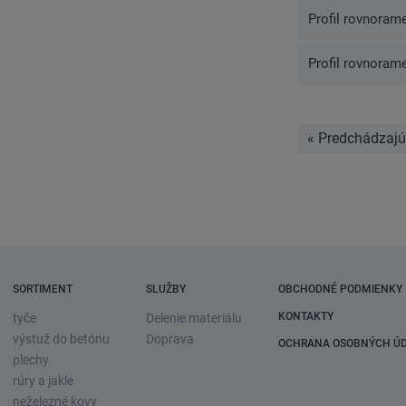
Profil rovnoram
Profil rovnoram
« Predchádzaj
SORTIMENT
SLUŽBY
OBCHODNÉ PODMIENKY
KONTAKTY
tyče
Delenie materiálu
výstuž do betónu
Doprava
OCHRANA OSOBNÝCH Ú
plechy
rúry a jakle
neželezné kovy