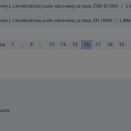
enný L z konštrukčnej ocele valcovanej za tepla, ČSN 42 5541
//
L 
enný L z konštrukčnej ocele valcovanej za tepla, EN 10056
//
L 80
úca
1
…
8
…
13
14
15
16
17
18
19
stránka
DAJOV