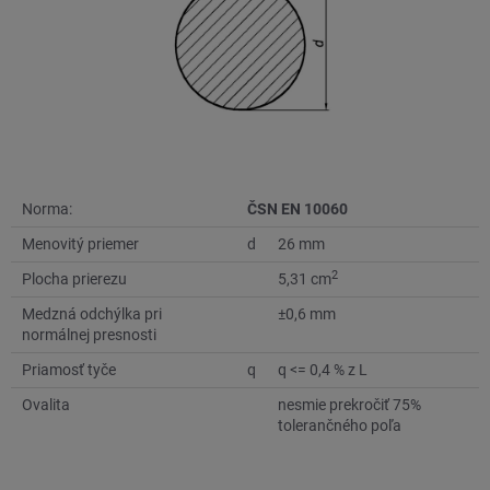
Norma:
ČSN EN 10060
Menovitý priemer
d
26 mm
2
Plocha prierezu
5,31 cm
Medzná odchýlka pri
±0,6 mm
normálnej presnosti
Priamosť tyče
q
q <= 0,4 % z L
Ovalita
nesmie prekročiť 75%
tolerančného poľa