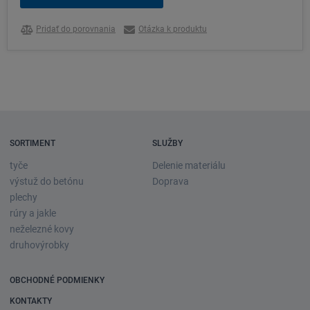
Pridať do porovnania
Otázka k produktu
SORTIMENT
SLUŽBY
tyče
Delenie materiálu
výstuž do betónu
Doprava
plechy
rúry a jakle
neželezné kovy
druhovýrobky
OBCHODNÉ PODMIENKY
KONTAKTY