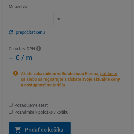
Množstvo:
m
prepočítať cenu
Cena bez DPH
-- €
/ m
Ak ste
zákazníkom veľkoobchodu
Ferona,
prihláste
sa
alebo
sa registrujte
a získate
svoje aktuálne ceny
a dostupnosť
materiálu.
Požadujeme atest
Poznámka k položke v košíku