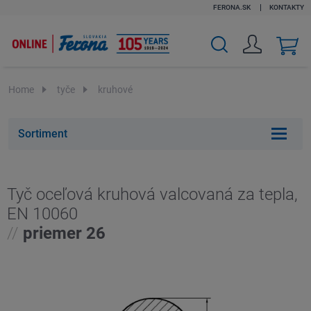
FERONA.SK
KONTAKTY
v
k
Home
tyče
kruhové
Sortiment
Tyč oceľová kruhová valcovaná za tepla,
EN 10060
//
priemer 26