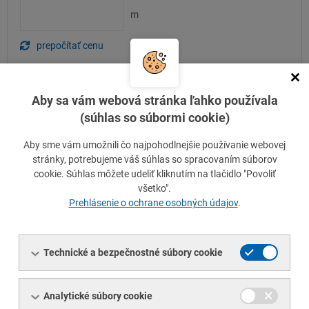
m
prepočítať cenu
Cena bez DPH
Aby sa vám webová stránka ľahko používala
-- €
/ m
(súhlas so súbormi cookie)
Ak ste
zákazníkom veľkoobchodu
Ferona,
prihláste
Aby sme vám umožnili čo najpohodlnejšie používanie webovej
sa
alebo
sa registrujte
a získate
svoje aktuálne ceny
stránky, potrebujeme váš súhlas so spracovaním súborov
a dostupnosť
materiálu.
cookie. Súhlas môžete udeliť kliknutím na tlačidlo "Povoliť
všetko".
Prehlásenie o ochrane osobných údajov
.
Požadujeme atest
Poznámka k položke v košíku
Technické a bezpečnostné súbory cookie
Analytické súbory cookie
Pridať do porovnania
Otázka k produktu