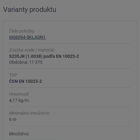
Varianty produktu
Číslo položky
I006094-SKLADN1
Značka ocele / materiál
S235JR (1.0038) podľa EN 10025-2
Obdobná: 11 375
TDP
ČSN EN 10025-2
Hmotnosť
4,17 kg/m
Minimálne množstvo
6 m
Množstvo: