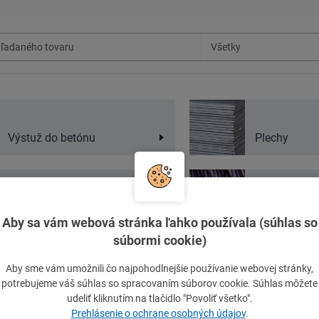
Výstuž do betónu
Plechy
Neželezné kovy
Druhovýrobk
Aby sa vám webová stránka ľahko používala (súhlas so
súbormi cookie)
Aby sme vám umožnili čo najpohodlnejšie používanie webovej stránky,
potrebujeme váš súhlas so spracovaním súborov cookie. Súhlas môžete
FERONA Slovakia, a.s.
udeliť kliknutím na tlačidlo "Povoliť všetko".
tujte nás s dopytom na ferona@zilina.ferona.sk.
Prehlásenie o ochrane osobných údajov
.