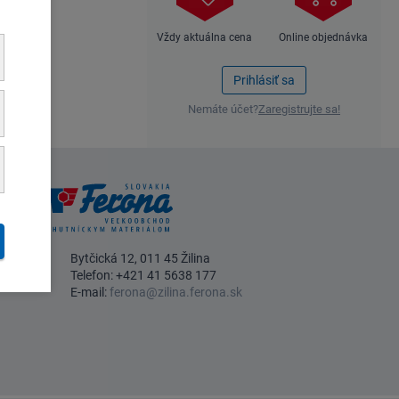
Vždy aktuálna cena
Online objednávka
Prihlásiť sa
Nemáte účet?
Zaregistrujte sa!
Bytčická 12, 011 45 Žilina
Telefon:
+421 41 5638 177
E-mail:
ferona@zilina.ferona.sk