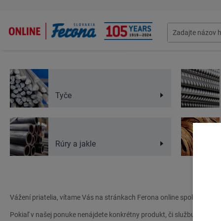
Tyče
Rúry a jakle
Ferona
Vážení priatelia, vítame Vás na stránkach Ferona online spoločnosti 
Pokiaľ v našej ponuke nenájdete konkrétny produkt, či službu, kontak