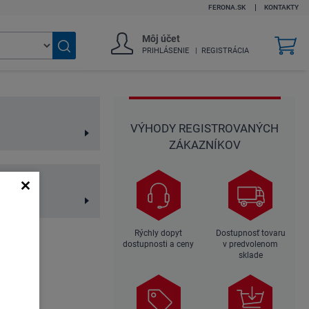
FERONA.SK
KONTAKTY
Môj účet
v
PRIHLÁSENIE
REGISTRÁCIA
k
Vyhľadať
tovar
VÝHODY REGISTROVANÝCH
ZÁKAZNÍKOV
y
Rýchly dopyt
Dostupnosť tovaru
dostupnosti a ceny
v predvolenom
sklade