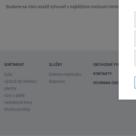
Online
Budeme sa Vám snažiť vyhovieť v najbližšom možnom termíne.
SORTIMENT
SLUŽBY
OBCHODNÉ PODMIENKY
KONTAKTY
tyče
Delenie materiálu
výstuž do betónu
Doprava
OCHRANA OSOBNÝCH Ú
plechy
rúry a jakle
neželezné kovy
druhovýrobky