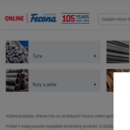
Tyče
Rúry a jakle
Ferona
Vážení priatelia, vítame Vás na stránkach Ferona online spoločnosti 
Pokiaľ v našej ponuke nenájdete konkrétny produkt, či službu, kontak