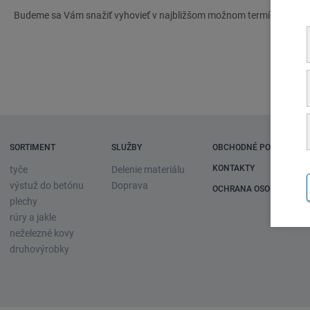
Online
Budeme sa Vám snažiť vyhovieť v najbližšom možnom termíne.
SORTIMENT
SLUŽBY
OBCHODNÉ PODMIENKY
KONTAKTY
tyče
Delenie materiálu
výstuž do betónu
Doprava
OCHRANA OSOBNÝCH Ú
plechy
rúry a jakle
neželezné kovy
druhovýrobky