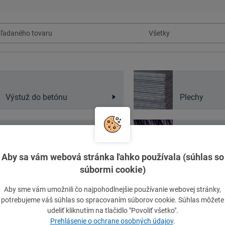
Výstuž do betónu
Plechy
Neželezné kovy
Druhovýrobk
Aby sa vám webová stránka ľahko používala (súhlas so
súbormi cookie)
Aby sme vám umožnili čo najpohodlnejšie používanie webovej stránky,
potrebujeme váš súhlas so spracovaním súborov cookie. Súhlas môžete
FERONA Slovakia, a.s.
udeliť kliknutím na tlačidlo "Povoliť všetko".
tujte nás s dopytom na ferona@zilina.ferona.sk.
Prehlásenie o ochrane osobných údajov
.