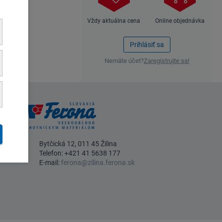
Vždy aktuálna cena
Online objednávka
Prihlásiť sa
Nemáte účet?
Zaregistrujte sa!
Bytčická 12, 011 45 Žilina
Telefon:
+421 41 5638 177
E-mail:
ferona@zilina.ferona.sk