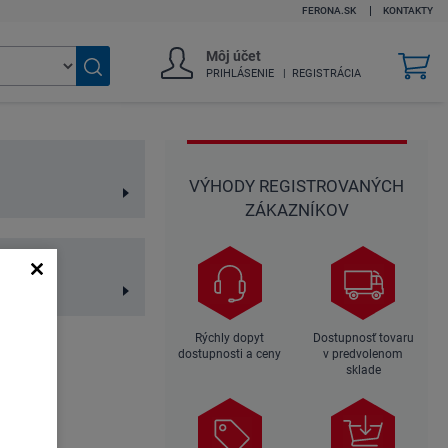
FERONA.SK
KONTAKTY
Môj účet
v
PRIHLÁSENIE
REGISTRÁCIA
k
Vyhľadať
tovar
VÝHODY REGISTROVANÝCH
ZÁKAZNÍKOV
y
Rýchly dopyt
Dostupnosť tovaru
dostupnosti a ceny
v predvolenom
sklade